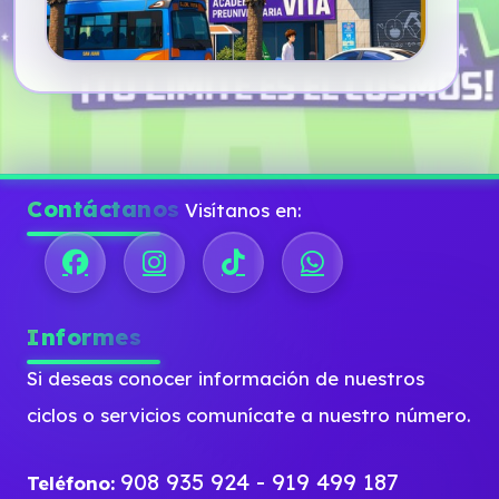
Contáctanos
Visítanos en:
Informes
Si deseas conocer información de nuestros
ciclos o servicios comunícate a nuestro número.
908 935 924 - 919 499 187
Teléfono: